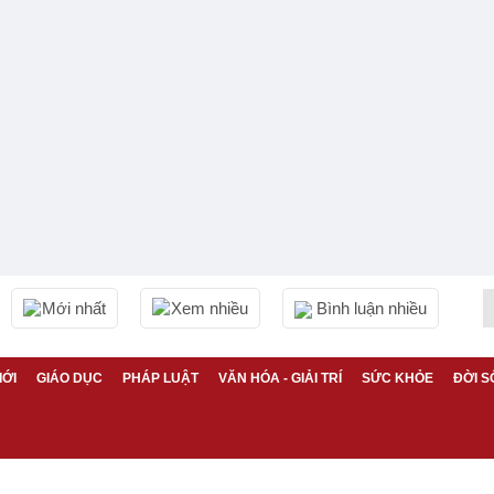
Mới nhất
Xem nhiều
Bình luận nhiều
IỚI
GIÁO DỤC
PHÁP LUẬT
VĂN HÓA - GIẢI TRÍ
SỨC KHỎE
ĐỜI S