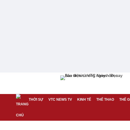
THỜI SỰ
VTC NEWS TV
KINH TẾ
THỂ THAO
THẾ G