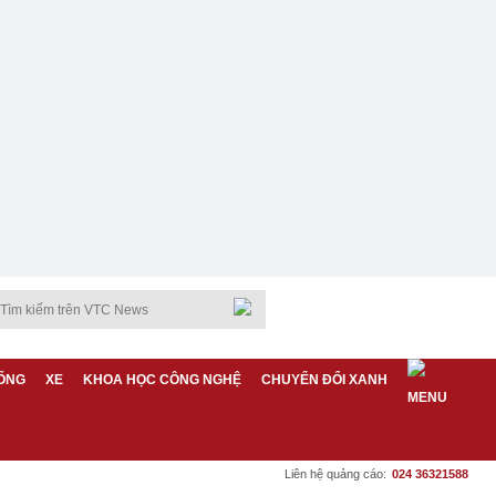
ỐNG
XE
KHOA HỌC CÔNG NGHỆ
CHUYỂN ĐỔI XANH
Liên hệ quảng cáo:
024 36321588