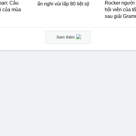
 bạn: Câu
Rocker người 
ẩn nghi vùi lấp 80 liệt sỹ
ối của mùa
hội viên của 
sau giải Gram
Xem thêm