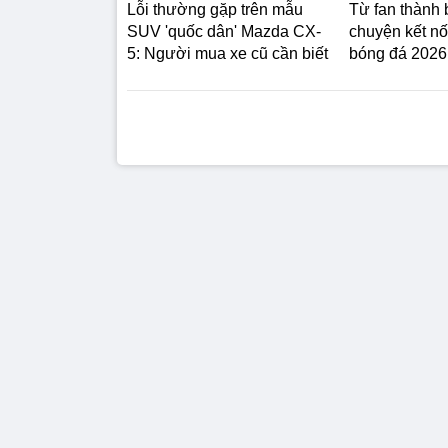
Lỗi thường gặp trên mẫu
Từ fan thành
SUV 'quốc dân' Mazda CX-
chuyện kết n
5: Người mua xe cũ cần biết
bóng đá 2026