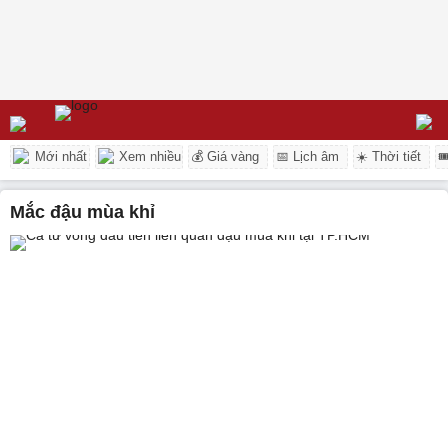
Mới nhất
Xem nhiều
💰 Giá vàng
📅 Lịch âm
☀️ Thời tiết

mắc đậu mùa khỉ