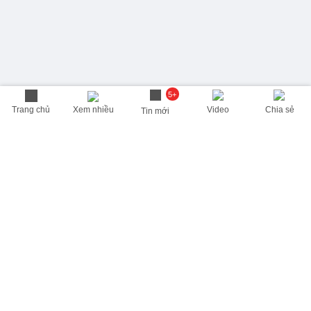
5+
Trang chủ
Xem nhiều
Video
Chia sẻ
Tin mới