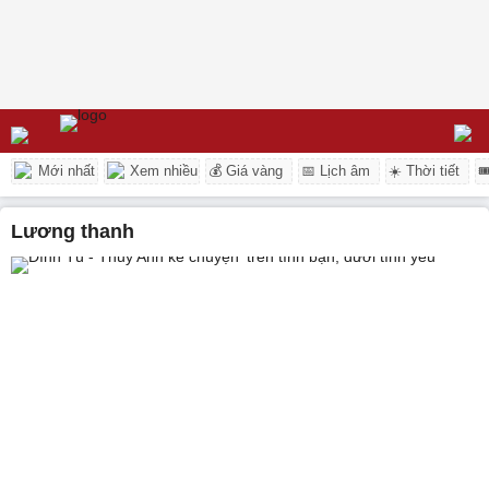
Mới nhất
Xem nhiều
💰 Giá vàng
📅 Lịch âm
☀️ Thời tiết

lương thanh