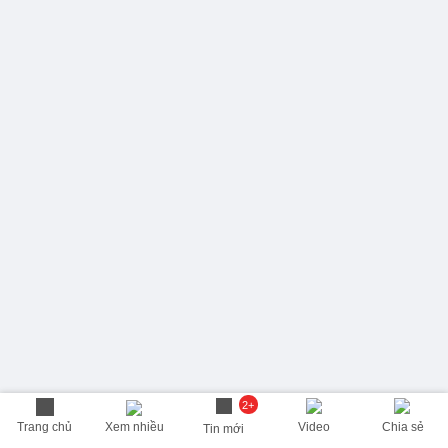
2+
Trang chủ
Xem nhiều
Video
Chia sẻ
Tin mới