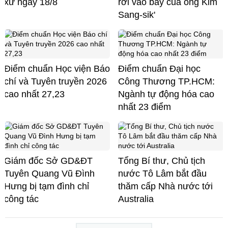
xử ngày 18/8
rơi vào bẫy của ông Kim
Sang-sik'
Điểm chuẩn Học viện Báo
Điểm chuẩn Đại học
chí và Tuyên truyền 2026
Công Thương TP.HCM:
cao nhất 27,23
Ngành tự động hóa cao
nhất 23 điểm
Giám đốc Sở GD&ĐT
Tổng Bí thư, Chủ tịch
Tuyên Quang Vũ Đình
nước Tô Lâm bắt đầu
Hưng bị tạm đình chỉ
thăm cấp Nhà nước tới
công tác
Australia