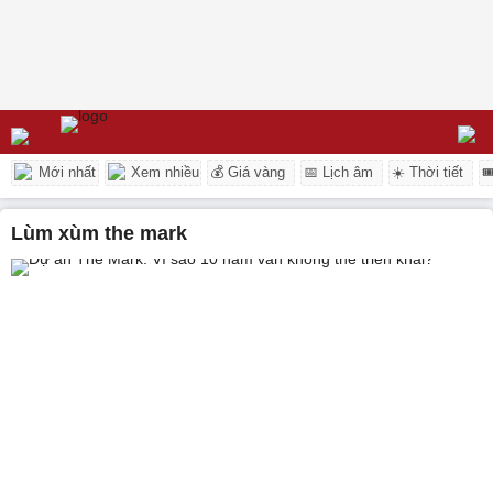
Mới nhất
Xem nhiều
💰 Giá vàng
📅 Lịch âm
☀️ Thời tiết

lùm xùm the mark