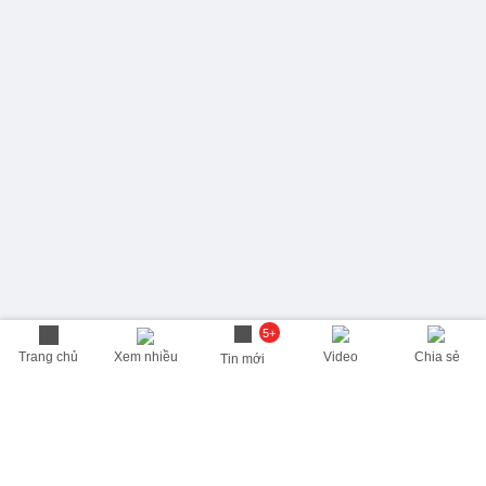
5+
Trang chủ
Xem nhiều
Video
Chia sẻ
Tin mới