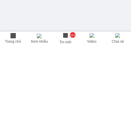
10+
Trang chủ
Xem nhiều
Video
Chia sẻ
Tin mới
THÔNG TIN HỮU ÍCH