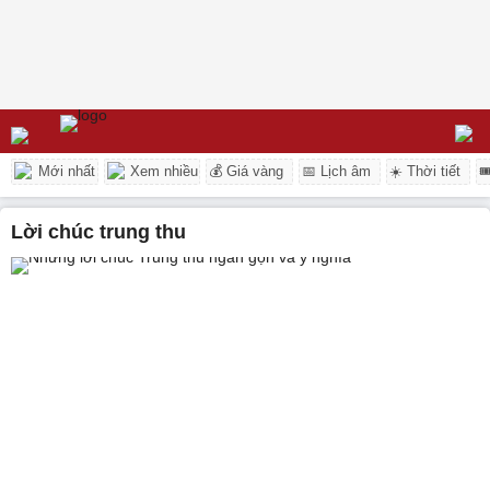
Mới nhất
Xem nhiều
💰 Giá vàng
📅 Lịch âm
☀️ Thời tiết

lời chúc trung thu