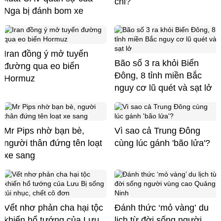
chỉ?
Nga bị đánh bom xe
Iran đồng ý mở tuyến
Bão số 3 ra khỏi Biển
đường qua eo biển
Đông, 8 tỉnh miền Bắc
Hormuz
nguy cơ lũ quét và sạt lở
Mr Pips nhờ bạn bè,
Vì sao cả Trung Đông
người thân đứng tên loạt
cùng lúc gánh 'bão lửa'?
xe sang
Vết nhơ phản cha hại tộc
Đánh thức ‘mỏ vàng’ du
khiến hổ tướng của Lưu
lịch từ đời sống người