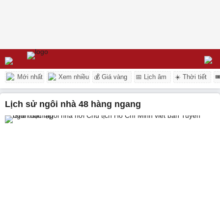
Mới nhất
Xem nhiều
💰 Giá vàng
📅 Lịch âm
☀️ Thời tiết

lịch sử ngôi nhà 48 hàng ngang