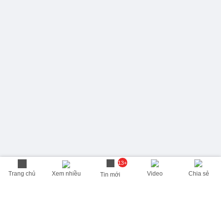
13+
Trang chủ
Xem nhiều
Video
Chia sẻ
Tin mới