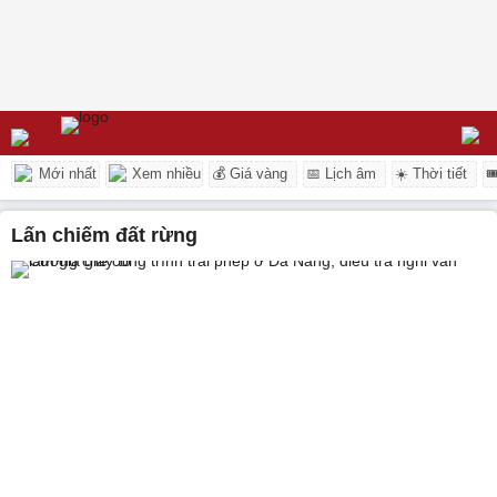
Mới nhất
Xem nhiều
💰 Giá vàng
📅 Lịch âm
☀️ Thời tiết

lấn chiếm đất rừng