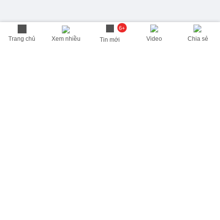
6+
Trang chủ
Xem nhiều
Video
Chia sẻ
Tin mới
THÔNG TIN HỮU ÍCH
Cập nhật nhanh các thông tin được quan tâm mỗi ngày
Lịch âm hôm nay