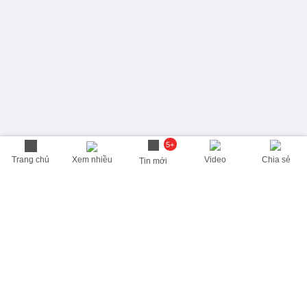
5+
Trang chủ
Xem nhiều
Video
Chia sẻ
Tin mới