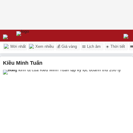
Mới nhất
Xem nhiều
💰 Giá vàng
📅 Lịch âm
☀️ Thời tiết

Kiều Minh Tuấn