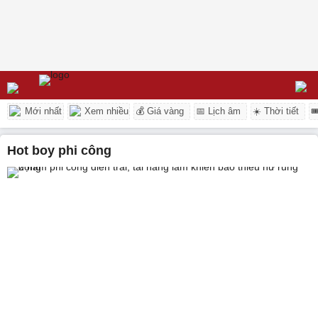
Mới nhất
Xem nhiều
💰 Giá vàng
📅 Lịch âm
☀️ Thời tiết

hot boy phi công