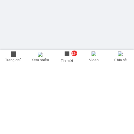
12+
Trang chủ
Xem nhiều
Video
Chia sẻ
Tin mới