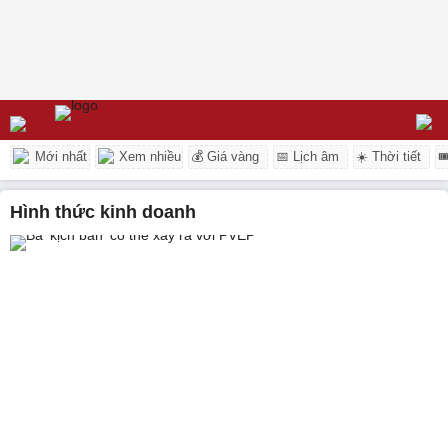
Mới nhất
Xem nhiều
💰 Giá vàng
📅 Lịch âm
☀️ Thời tiết

hình thức kinh doanh