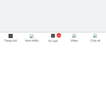
12+
Trang chủ
Xem nhiều
Video
Chia sẻ
Tin mới