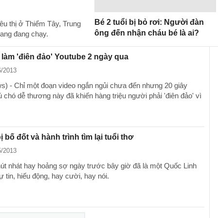
Bé 2 tuổi bị bỏ rơi: Người đàn
êu thị ở Thiểm Tây, Trung
ông đến nhận cháu bé là ai?
hang đang chạy.
làm 'điên đảo' Youtube 2 ngày qua
6/2013
) - Chỉ một đoạn video ngắn ngủi chưa đến nhưng 20 giây
 chó dễ thương này đã khiến hàng triệu người phải 'điên đảo' vì
 bố đốt và hành trình tìm lại tuổi thơ
5/2013
út nhát hay hoảng sợ ngày trước bây giờ đã là một Quốc Linh
tự tin, hiếu động, hay cười, hay nói.