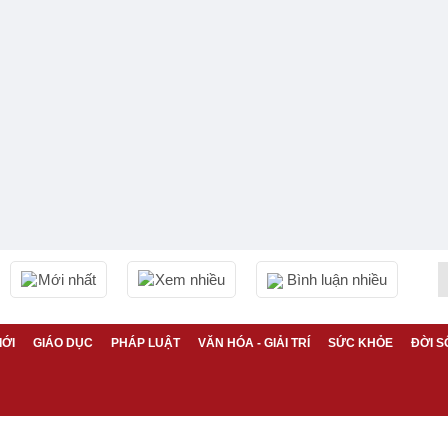
Mới nhất
Xem nhiều
Bình luận nhiều
IỚI
GIÁO DỤC
PHÁP LUẬT
VĂN HÓA - GIẢI TRÍ
SỨC KHỎE
ĐỜI S