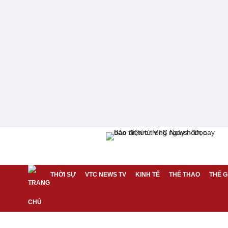
THỜI SỰ
VTC NEWS TV
KINH TẾ
THỂ THAO
THẾ G