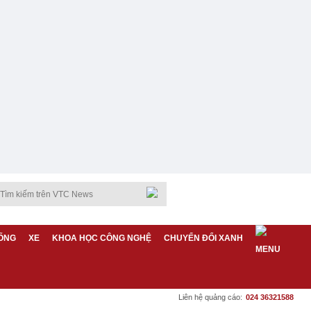
ỐNG
XE
KHOA HỌC CÔNG NGHỆ
CHUYỂN ĐỔI XANH
Liên hệ quảng cáo:
024 36321588