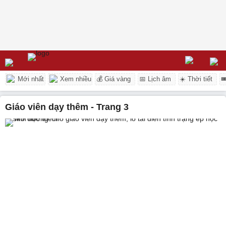
Mới nhất
Xem nhiều
💰 Giá vàng
📅 Lịch âm
☀️ Thời tiết

giáo viên dạy thêm - Trang 3