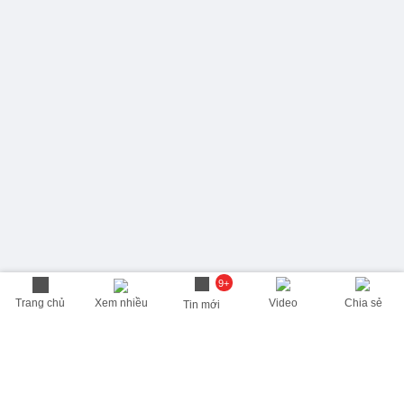
9+
Trang chủ
Xem nhiều
Video
Chia sẻ
Tin mới