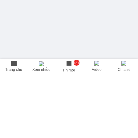
18+
Trang chủ
Xem nhiều
Video
Chia sẻ
Tin mới