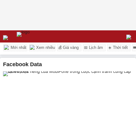
Mới nhất
Xem nhiều
💰 Giá vàng
📅 Lịch âm
☀️ Thời tiết

Facebook Data