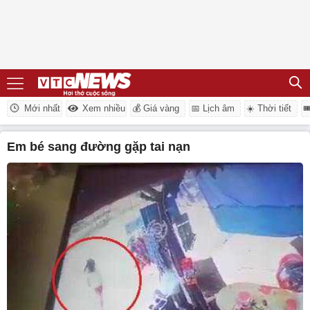
Mới nhất
Xem nhiều
💰 Giá vàng
📅 Lịch âm
☀️ Thời tiết

em bé sang đường gặp tai nạn