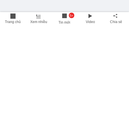
5+
Trang chủ
Xem nhiều
Video
Chia sẻ
Tin mới
THÔNG TIN HỮU ÍCH
Cập nhật nhanh các thông tin được quan tâm mỗi ngày
Lịch âm hôm nay