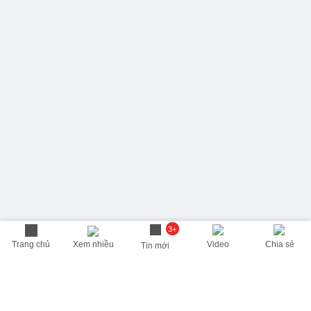
3+
Trang chủ
Xem nhiều
Video
Chia sẻ
Tin mới