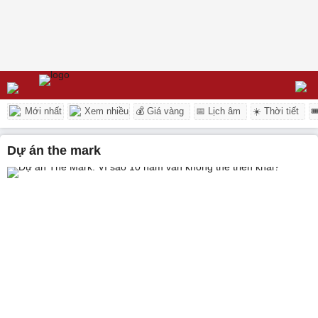
Mới nhất
Xem nhiều
💰 Giá vàng
📅 Lịch âm
☀️ Thời tiết

dự án the mark