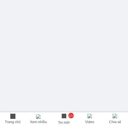
12+
Trang chủ
Xem nhiều
Video
Chia sẻ
Tin mới