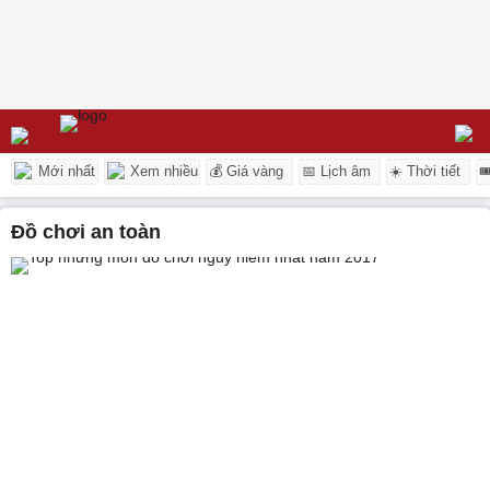
Mới nhất
Xem nhiều
💰 Giá vàng
📅 Lịch âm
☀️ Thời tiết

đồ chơi an toàn