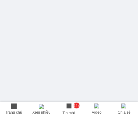
14+
Trang chủ
Xem nhiều
Video
Chia sẻ
Tin mới