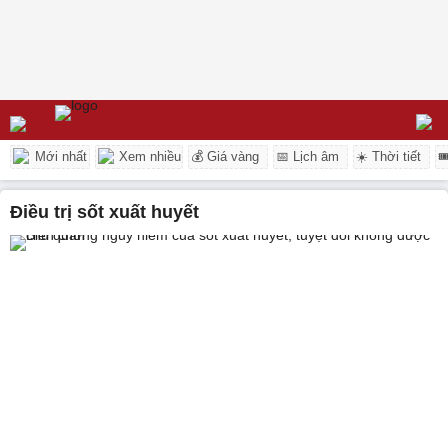
Mới nhất
Xem nhiều
💰 Giá vàng
📅 Lịch âm
☀️ Thời tiết

điều trị sốt xuất huyết