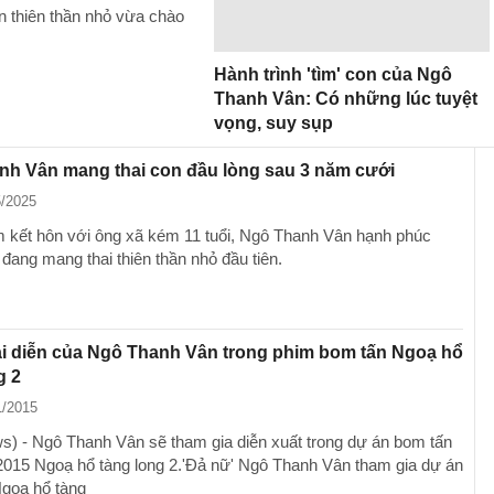
n thiên thần nhỏ vừa chào
Hành trình 'tìm' con của Ngô
Thanh Vân: Có những lúc tuyệt
vọng, suy sụp
nh Vân mang thai con đầu lòng sau 3 năm cưới
5/2025
 kết hôn với ông xã kém 11 tuổi, Ngô Thanh Vân hạnh phúc
đang mang thai thiên thần nhỏ đầu tiên.
vai diễn của Ngô Thanh Vân trong phim bom tấn Ngoạ hổ
g 2
1/2015
) - Ngô Thanh Vân sẽ tham gia diễn xuất trong dự án bom tấn
015 Ngoạ hổ tàng long 2.'Đả nữ' Ngô Thanh Vân tham gia dự án
goạ hổ tàng