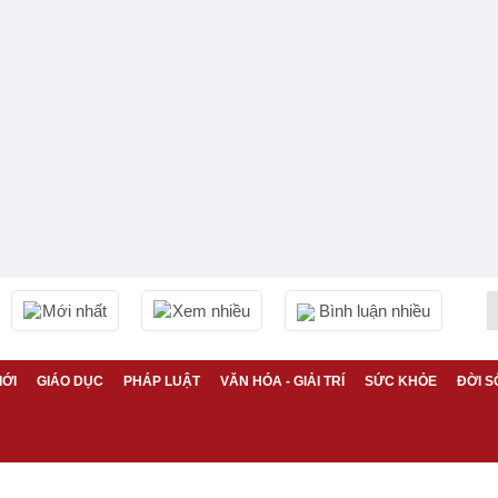
Mới nhất
Xem nhiều
Bình luận nhiều
IỚI
GIÁO DỤC
PHÁP LUẬT
VĂN HÓA - GIẢI TRÍ
SỨC KHỎE
ĐỜI S