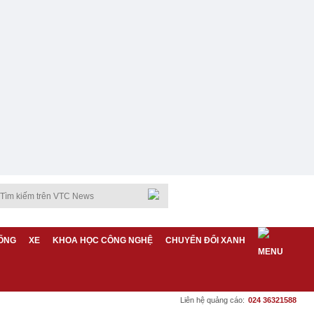
ỐNG
XE
KHOA HỌC CÔNG NGHỆ
CHUYỂN ĐỔI XANH
Liên hệ quảng cáo:
024 36321588