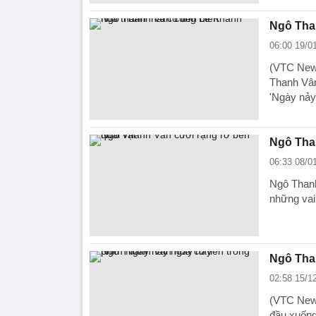
Ngô Than
06:00 19/0
(VTC News
Thanh Vân
'Ngày nảy
Ngô Than
06:33 08/0
Ngô Thanh 
những vai
Ngô Than
02:58 15/1
(VTC News
đầu xuống 