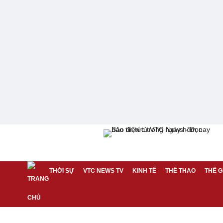
THỜI SỰ
VTC NEWS TV
KINH TẾ
THỂ THAO
THẾ G