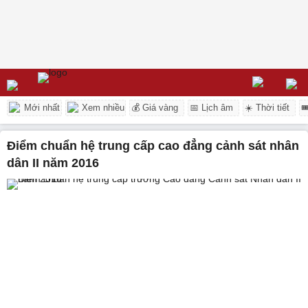
Mới nhất
Xem nhiều
💰 Giá vàng
📅 Lịch âm
☀️ Thời tiết

điểm chuẩn hệ trung cấp cao đẳng cảnh sát nhân
dân II năm 2016