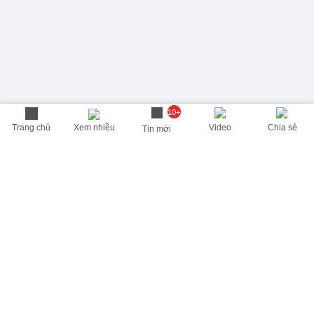
10+
Trang chủ
Xem nhiều
Video
Chia sẻ
Tin mới