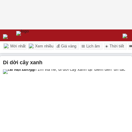
Mới nhất
Xem nhiều
💰 Giá vàng
📅 Lịch âm
☀️ Thời tiết

di dời cây xanh