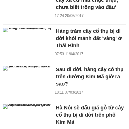
cây xà cừ mất chục triệu,
chưa biết trồng vào đâu'
17:24 20/06/2017
Hàng trăm cây cổ thụ bị di
dời khỏi mảnh đất 'vàng' ở
Thái Bình
07:53 11/04/2017
Sau di dời, hàng cây cổ thụ
trên đường Kim Mã giờ ra
sao?
18:11 07/03/2017
Hà Nội sẽ đấu giá gỗ từ cây
cổ thụ bị di dời trên phố
Kim Mã