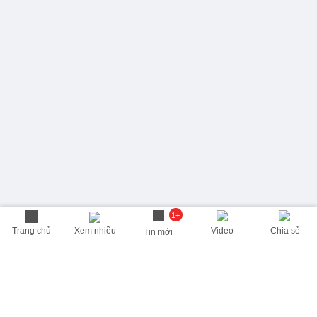
1+
Trang chủ
Xem nhiều
Video
Chia sẻ
Tin mới