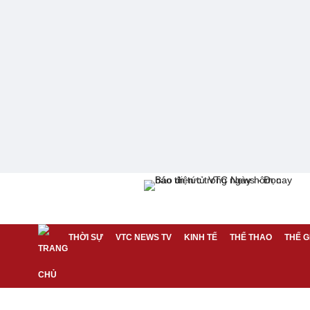
THỜI SỰ
VTC NEWS TV
KINH TẾ
THỂ THAO
THẾ G