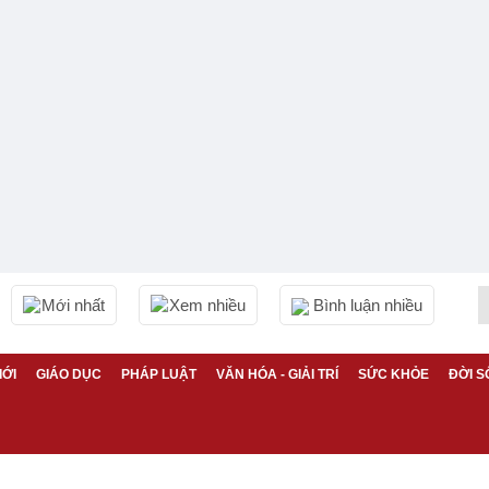
Mới nhất
Xem nhiều
Bình luận nhiều
IỚI
GIÁO DỤC
PHÁP LUẬT
VĂN HÓA - GIẢI TRÍ
SỨC KHỎE
ĐỜI S