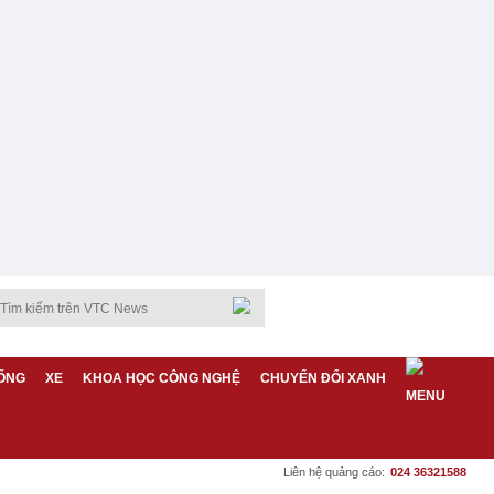
ỐNG
XE
KHOA HỌC CÔNG NGHỆ
CHUYỂN ĐỔI XANH
Liên hệ quảng cáo:
024 36321588