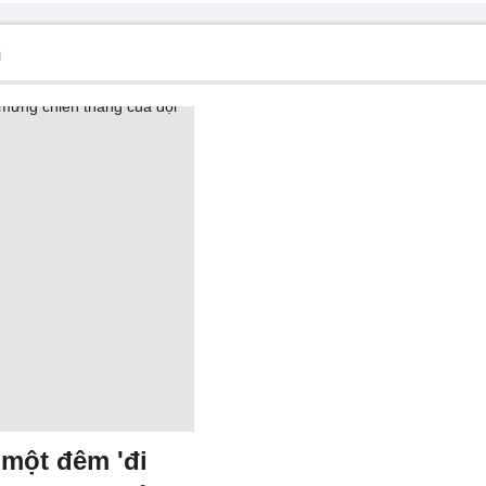
m
 một đêm 'đi