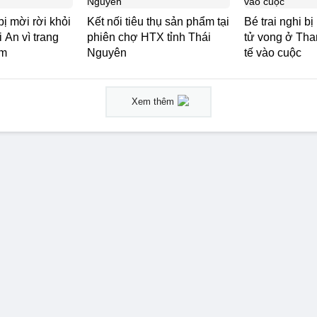
ị mời rời khỏi
Kết nối tiêu thụ sản phẩm tại
Bé trai nghi b
An vì trang
phiên chợ HTX tỉnh Thái
tử vong ở Tha
ảm
Nguyên
tế vào cuộc
Xem thêm