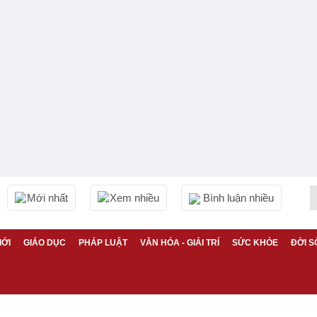
Mới nhất
Xem nhiều
Bình luận nhiều
IỚI
GIÁO DỤC
PHÁP LUẬT
VĂN HÓA - GIẢI TRÍ
SỨC KHỎE
ĐỜI S