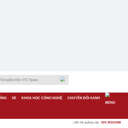
ỐNG
XE
KHOA HỌC CÔNG NGHỆ
CHUYỂN ĐỔI XANH
Liên hệ quảng cáo:
024 36321588