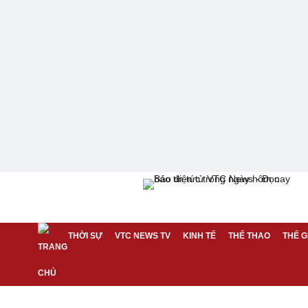
THỜI SỰ
VTC NEWS TV
KINH TẾ
THỂ THAO
THẾ G