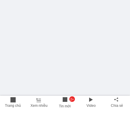
2+
Trang chủ
Xem nhiều
Video
Chia sẻ
Tin mới