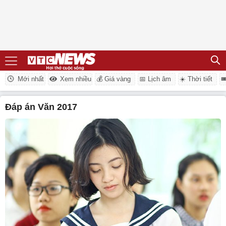
Mới nhất
Xem nhiều
💰 Giá vàng
📅 Lịch âm
☀️ Thời tiết

đáp án Văn 2017