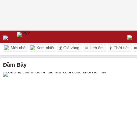
Mới nhất
Xem nhiều
💰 Giá vàng
📅 Lịch âm
☀️ Thời tiết

Đầm Bảy