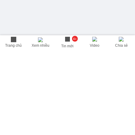
4+
Trang chủ
Xem nhiều
Video
Chia sẻ
Tin mới
THÔNG TIN HỮU ÍCH