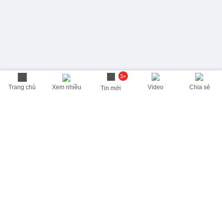
3+
Trang chủ
Xem nhiều
Video
Chia sẻ
Tin mới