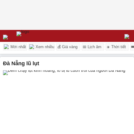
Mới nhất
Xem nhiều
💰 Giá vàng
📅 Lịch âm
☀️ Thời tiết

Đà Nẵng lũ lụt