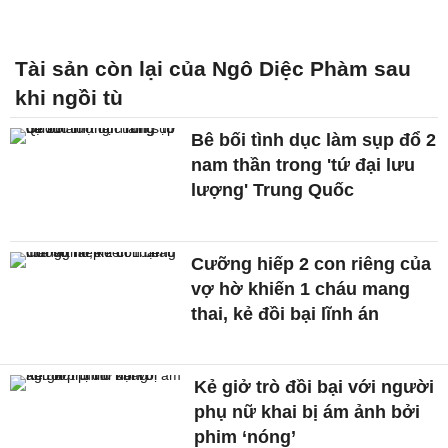
Tài sản còn lại của Ngô Diệc Phàm sau
khi ngồi tù
Bê bối tình dục làm sụp đổ 2
nam thần trong 'tứ đại lưu
lượng' Trung Quốc
Cưỡng hiếp 2 con riêng của
vợ hờ khiến 1 cháu mang
thai, kẻ đồi bại lĩnh án
Kẻ giở trò đồi bại với người
phụ nữ khai bị ám ảnh bởi
phim ‘nóng’