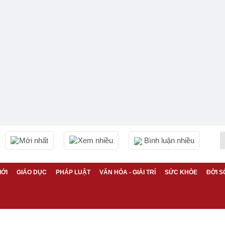
Mới nhất
Xem nhiều
Bình luận nhiều
IỚI
GIÁO DỤC
PHÁP LUẬT
VĂN HÓA - GIẢI TRÍ
SỨC KHỎE
ĐỜI S