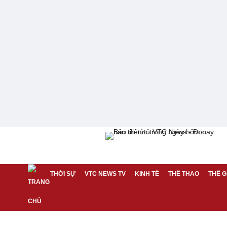
THỜI SỰ
VTC NEWS TV
KINH TẾ
THỂ THAO
THẾ G