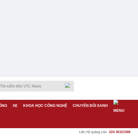
ỐNG
XE
KHOA HỌC CÔNG NGHỆ
CHUYỂN ĐỔI XANH
Liên hệ quảng cáo:
024 36321588