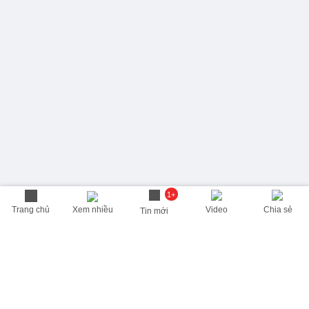
1+
Trang chủ
Xem nhiều
Video
Chia sẻ
Tin mới