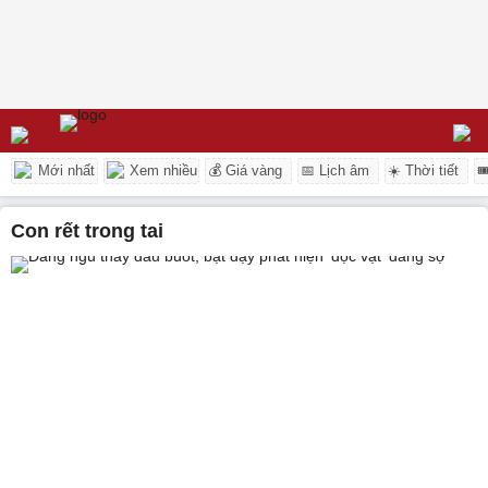
Mới nhất
Xem nhiều
💰 Giá vàng
📅 Lịch âm
☀️ Thời tiết

con rết trong tai