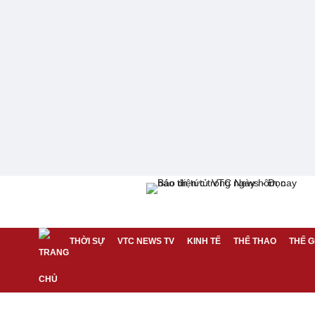
THỜI SỰ
VTC NEWS TV
KINH TẾ
THỂ THAO
THẾ G