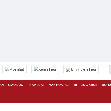
Mới nhất
Xem nhiều
Bình luận nhiều
IỚI
GIÁO DỤC
PHÁP LUẬT
VĂN HÓA - GIẢI TRÍ
SỨC KHỎE
ĐỜI S