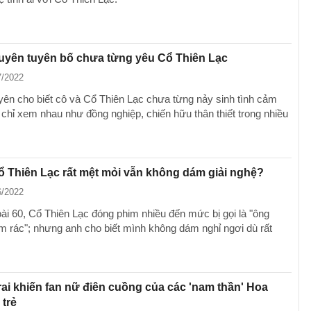
uyên tuyên bố chưa từng yêu Cổ Thiên Lạc
7/2022
ên cho biết cô và Cổ Thiên Lạc chưa từng nảy sinh tình cảm
 chỉ xem nhau như đồng nghiệp, chiến hữu thân thiết trong nhiều
ổ Thiên Lạc rất mệt mỏi vẫn không dám giải nghệ?
6/2022
oài 60, Cổ Thiên Lạc đóng phim nhiều đến mức bị gọi là "ông
m rác"; nhưng anh cho biết mình không dám nghỉ ngơi dù rất
rai khiến fan nữ điên cuồng của các 'nam thần' Hoa
 trẻ