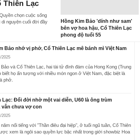
ổ Thiên Lạc
ỹ Quyền chọn cuộc sống
Hồng Kim Bảo 'dính như sam'
 di nguyện cuối đời đầy
bên vợ hoa hậu, Cổ Thiên Lạc
phong độ tuổi 55
m Bảo nhớ vị phở, Cổ Thiên Lạc mê bánh mì Việt Nam
1/2025
Bảo và Cổ Thiên Lạc, hai tài tử đình đám của Hong Kong (Trung
 biết họ ấn tượng với nhiều món ngon ở Việt Nam, đặc biệt là
à phở.
 Lạc: Đổi đời nhờ một vai diễn, U60 là ông trùm
, vẫn chưa vợ con
1/2025
năm nổi tiếng với "Thần điêu đại hiệp", ở tuổi ngũ tuần, Cổ Thiên
ược xem là ngôi sao quyền lực bậc nhất trong giới showbiz Hoa