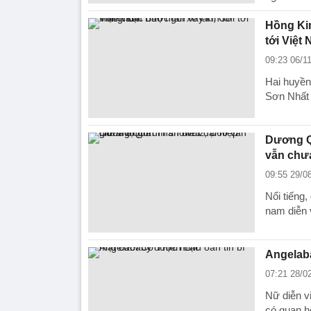
Hồng Kim
tới Việt
09:23 06/1
Hai huyền
Sơn Nhất 
Dương Qu
vẫn chư
09:55 29/0
Nổi tiếng,
nam diễn 
Angelaba
07:21 28/0
Nữ diễn vi
có quan hệ