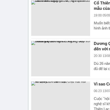
Cổ Thiên
mẫu của 
19:00 05/0
Muốn biết
hình ảnh 
Dương Q
đến với
20:30 13/0
Dù 26 năm
đủ để lại 
Vì sao C
06:23 13/0
Cuộc "nội
nghệ sĩ k
Thiên Lạc