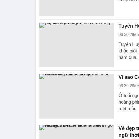
Tuyên H
06:30 29/0
Tuyên Huy
khác giới,
năm qua.
Vì sao C
06:39 28/0
Ở tuổi ng
hoàng phi
mệt mỏi.
Vẻ đẹp t
ngữ thời