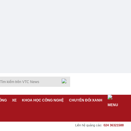
ỐNG
XE
KHOA HỌC CÔNG NGHỆ
CHUYỂN ĐỔI XANH
Liên hệ quảng cáo:
024 36321588