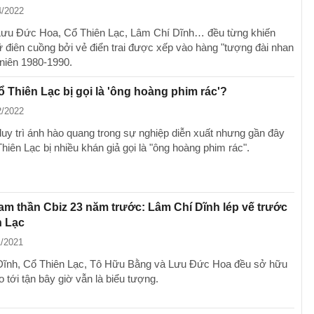
4/2022
 Lưu Đức Hoa, Cổ Thiên Lạc, Lâm Chí Dĩnh… đều từng khiến
ữ điên cuồng bởi vẻ điển trai được xếp vào hàng "tượng đài nhan
 niên 1980-1990.
ổ Thiên Lạc bị gọi là 'ông hoàng phim rác'?
2/2022
duy trì ánh hào quang trong sự nghiệp diễn xuất nhưng gần đây
Thiên Lạc bị nhiều khán giả gọi là "ông hoàng phim rác".
am thần Cbiz 23 năm trước: Lâm Chí Dĩnh lép vế trước
n Lạc
1/2021
ĩnh, Cổ Thiên Lạc, Tô Hữu Bằng và Lưu Đức Hoa đều sở hữu
 tới tận bây giờ vẫn là biểu tượng.