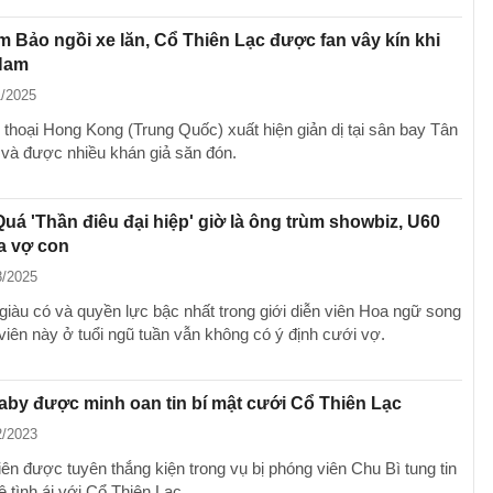
 Bảo ngồi xe lăn, Cổ Thiên Lạc được fan vây kín khi
 Nam
1/2025
 thoại Hong Kong (Trung Quốc) xuất hiện giản dị tại sân bay Tân
và được nhiều khán giả săn đón.
á 'Thần điêu đại hiệp' giờ là ông trùm showbiz, U60
a vợ con
8/2025
 giàu có và quyền lực bậc nhất trong giới diễn viên Hoa ngữ song
viên này ở tuổi ngũ tuần vẫn không có ý định cưới vợ.
by được minh oan tin bí mật cưới Cổ Thiên Lạc
2/2023
ên được tuyên thắng kiện trong vụ bị phóng viên Chu Bì tung tin
 tình ái với Cổ Thiên Lạc.