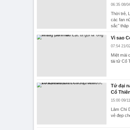
06:35 08/0
Thời trẻ,
các fan n
sắc" thập
Vì sao C
07:54 21/0
Miệt mài 
tài tử Cổ 
Tứ đại n
Cổ Thiê
15:00 09/1
Lâm Chí D
vẻ đẹp cho