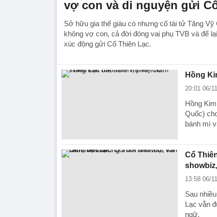
vợ con và di nguyện gửi C
Sở hữu gia thế giàu có nhưng cố tài tử Tăng V
không vợ con, cả đời đóng vai phụ TVB và để lại
xúc động gửi Cổ Thiên Lạc.
Hồng Ki
20:01 06/1
Hồng Kim 
Quốc) cho
bánh mì v
Cổ Thiên
showbiz
13:58 06/1
Sau nhiều 
Lạc vẫn đ
ngữ.