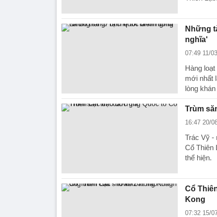
Những tà
nghĩa'
07:49 11/0
Hàng loạt
mới nhất l
lòng khán 
Trùm săn
16:47 20/0
Trác Vỹ - 
Cổ Thiên 
thể hiện.
Cổ Thiên
Kong
07:32 15/0