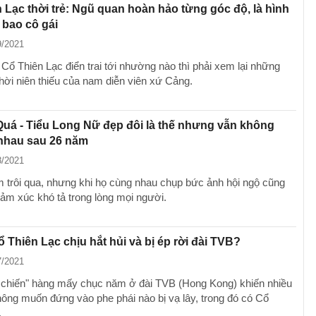
 Lạc thời trẻ: Ngũ quan hoàn hảo từng góc độ, là hình
bao cô gái
9/2021
 Cổ Thiên Lạc điển trai tới nhường nào thì phải xem lại những
thời niên thiếu của nam diễn viên xứ Cảng.
uá - Tiểu Long Nữ đẹp đôi là thế nhưng vẫn không
 nhau sau 26 năm
8/2021
 trôi qua, nhưng khi họ cùng nhau chụp bức ảnh hội ngộ cũng
cảm xúc khó tả trong lòng mọi người.
ổ Thiên Lạc chịu hắt hủi và bị ép rời đài TVB?
7/2021
 chiến" hàng mấy chục năm ở đài TVB (Hong Kong) khiến nhiều
hông muốn đứng vào phe phái nào bị vạ lây, trong đó có Cổ
.