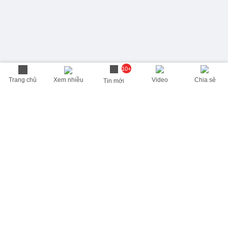
10+
Trang chủ
Xem nhiều
Video
Chia sẻ
Tin mới