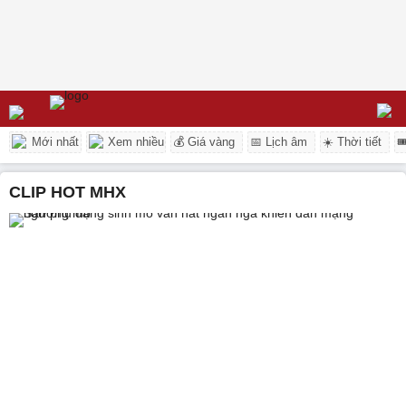
Mới nhất
Xem nhiều
💰 Giá vàng
📅 Lịch âm
☀️ Thời tiết

CLIP HOT MHX