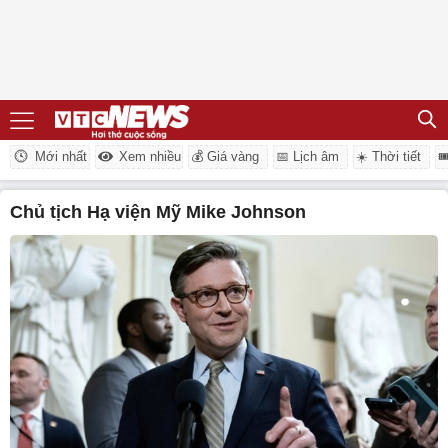
Mới nhất
Xem nhiều
💰 Giá vàng
📅 Lịch âm
☀️ Thời tiết

Chủ tịch Hạ viện Mỹ Mike Johnson