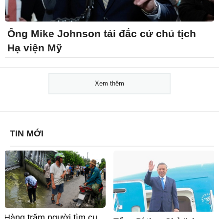
Ông Mike Johnson tái đắc cử chủ tịch
Hạ viện Mỹ
Xem thêm
TIN MỚI
Hàng trăm người tìm cụ