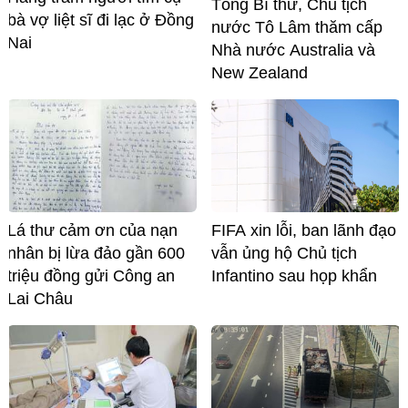
Tổng Bí thư, Chủ tịch
bà vợ liệt sĩ đi lạc ở Đồng
nước Tô Lâm thăm cấp
Nai
Nhà nước Australia và
New Zealand
Lá thư cảm ơn của nạn
FIFA xin lỗi, ban lãnh đạo
nhân bị lừa đảo gần 600
vẫn ủng hộ Chủ tịch
triệu đồng gửi Công an
Infantino sau họp khẩn
Lai Châu