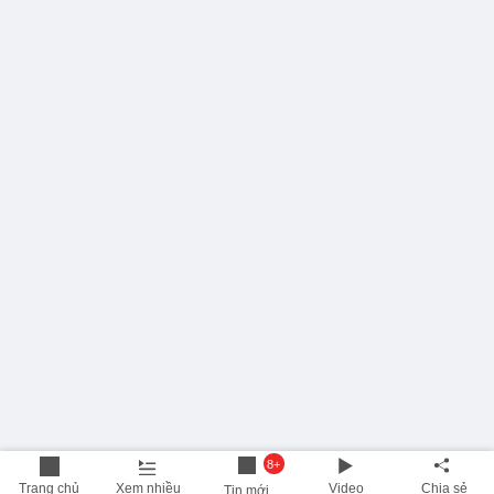
8+
Trang chủ
Xem nhiều
Video
Chia sẻ
Tin mới