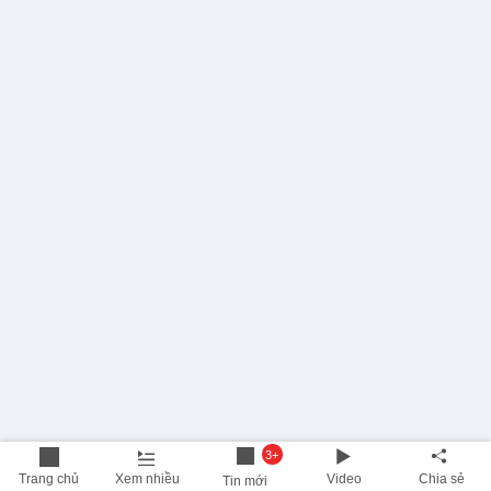
3+
Trang chủ
Xem nhiều
Video
Chia sẻ
Tin mới