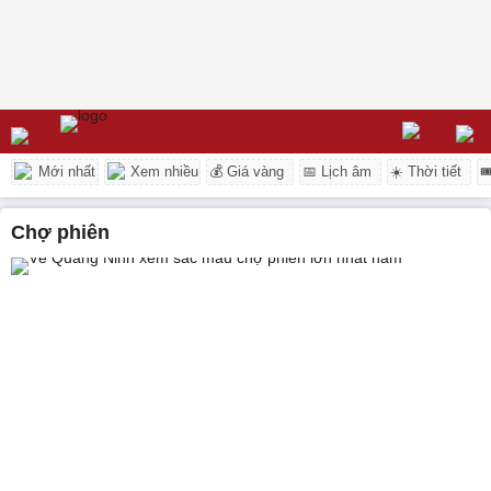
Mới nhất
Xem nhiều
💰 Giá vàng
📅 Lịch âm
☀️ Thời tiết

chợ phiên