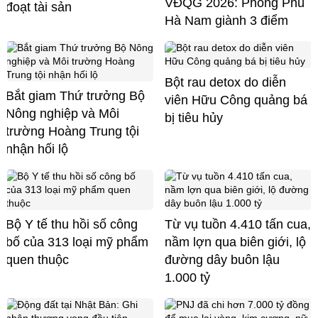
VĐQG 2026: Phong Phú
đoạt tài sản
Hà Nam giành 3 điểm
Bột rau detox do diễn
Bắt giam Thứ trưởng Bộ
viên Hữu Công quảng bá
Nông nghiệp và Môi
bị tiêu hủy
trường Hoàng Trung tội
nhận hối lộ
Bộ Y tế thu hồi số công
Từ vụ tuồn 4.410 tấn cua,
bố của 313 loại mỹ phẩm
nầm lợn qua biên giới, lộ
quen thuộc
đường dây buôn lậu
1.000 tỷ