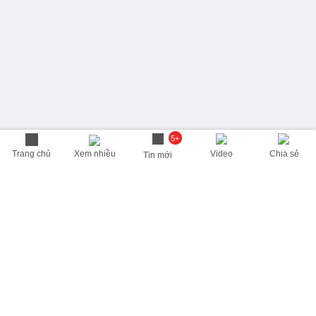
5+
Trang chủ
Xem nhiều
Video
Chia sẻ
Tin mới