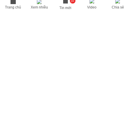
3+
Trang chủ
Xem nhiều
Video
Chia sẻ
Tin mới
THÔNG TIN HỮU ÍCH
Cập nhật nhanh các thông tin được quan tâm mỗi ngày
Lịch âm hôm nay
Dự báo thời tiết hôm nay