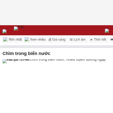
Mới nhất
Xem nhiều
💰 Giá vàng
📅 Lịch âm
☀️ Thời tiết

chìm trong biển nước