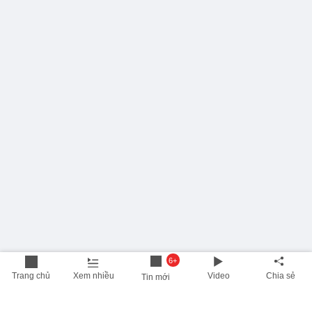
6+
Trang chủ
Xem nhiều
Video
Chia sẻ
Tin mới