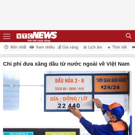
Mới nhất
Xem nhiều
💰 Giá vàng
📅 Lịch âm
☀️ Thời tiết

chi phí đưa xăng dầu từ nước ngoài về Việt Nam