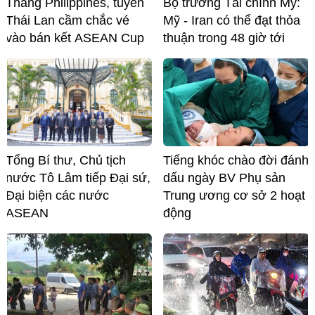
Thắng Philippines, tuyển
Bộ trưởng Tài chính Mỹ:
Thái Lan cầm chắc vé
Mỹ - Iran có thể đạt thỏa
vào bán kết ASEAN Cup
thuận trong 48 giờ tới
Tổng Bí thư, Chủ tịch
Tiếng khóc chào đời đánh
nước Tô Lâm tiếp Đại sứ,
dấu ngày BV Phụ sản
Đại biện các nước
Trung ương cơ sở 2 hoạt
ASEAN
động