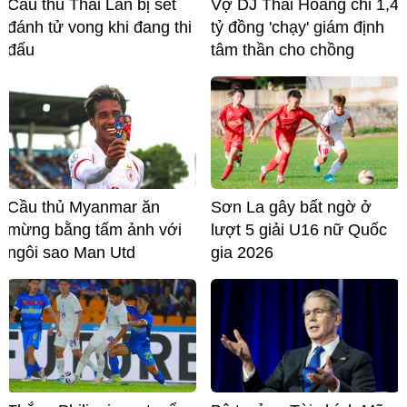
Cầu thủ Thái Lan bị sét
Vợ DJ Thái Hoàng chi 1,4
đánh tử vong khi đang thi
tỷ đồng 'chạy' giám định
đấu
tâm thần cho chồng
Cầu thủ Myanmar ăn
Sơn La gây bất ngờ ở
mừng bằng tấm ảnh với
lượt 5 giải U16 nữ Quốc
ngôi sao Man Utd
gia 2026