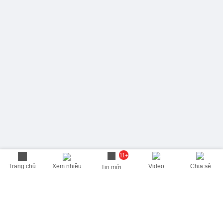
11+
Trang chủ
Xem nhiều
Video
Chia sẻ
Tin mới