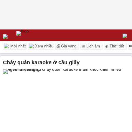
Mới nhất
Xem nhiều
💰 Giá vàng
📅 Lịch âm
☀️ Thời tiết

cháy quán karaoke ở cầu giấy