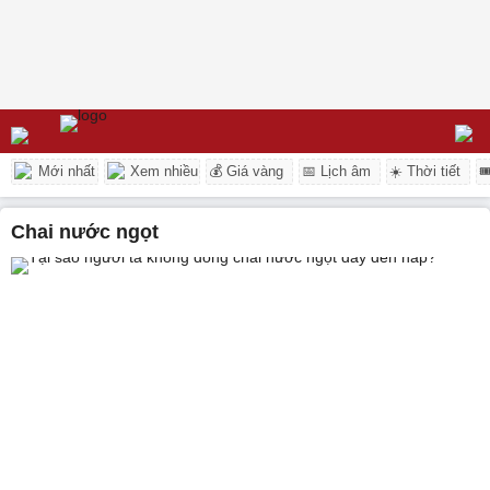
Mới nhất
Xem nhiều
💰 Giá vàng
📅 Lịch âm
☀️ Thời tiết

chai nước ngọt