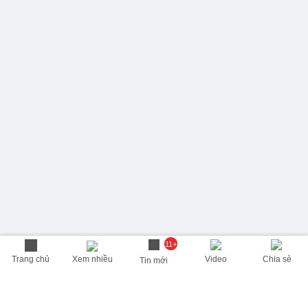
11+
Trang chủ
Xem nhiều
Video
Chia sẻ
Tin mới