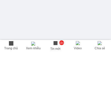
13+
Trang chủ
Xem nhiều
Video
Chia sẻ
Tin mới