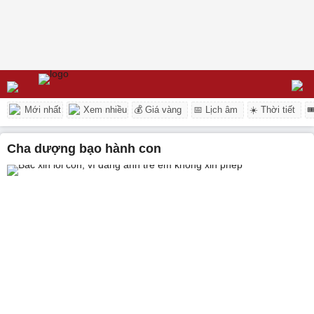
Mới nhất
Xem nhiều
💰 Giá vàng
📅 Lịch âm
☀️ Thời tiết

cha dượng bạo hành con