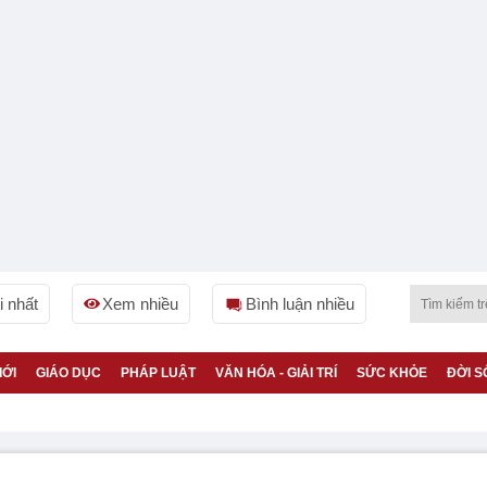
 nhất
Xem nhiều
Bình luận nhiều
IỚI
GIÁO DỤC
PHÁP LUẬT
VĂN HÓA - GIẢI TRÍ
SỨC KHỎE
ĐỜI S