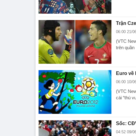
Trận Cze
06:00 21/0
(VTC News
trên quần 
Euro về 
06:00 10/0
(VTC News
cái “thú v
Sốc: CĐV
04:52 09/0