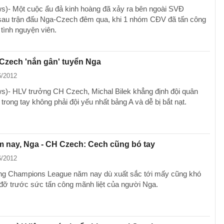
)- Một cuộc ẩu đả kinh hoàng đã xảy ra bên ngoài SVĐ
au trận đấu Nga-Czech đêm qua, khi 1 nhóm CĐV đã tấn công
 tình nguyện viên.
Czech 'nắn gân' tuyển Nga
6/2012
)- HLV trưởng CH Czech, Michal Bilek khẳng định đội quân
rong tay không phải đội yếu nhất bảng A và dễ bị bắt nạt.
 nay, Nga - CH Czech: Cech cũng bó tay
6/2012
g Champions League năm nay dù xuất sắc tới mấy cũng khó
đỡ trước sức tấn công mãnh liệt của người Nga.