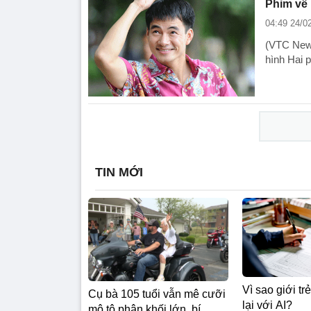
Phim về 
04:49 24/0
(VTC News
hình Hai 
TIN MỚI
Vì sao giới t
Cụ bà 105 tuổi vẫn mê cưỡi
lại với AI?
mô tô phân khối lớn, bí