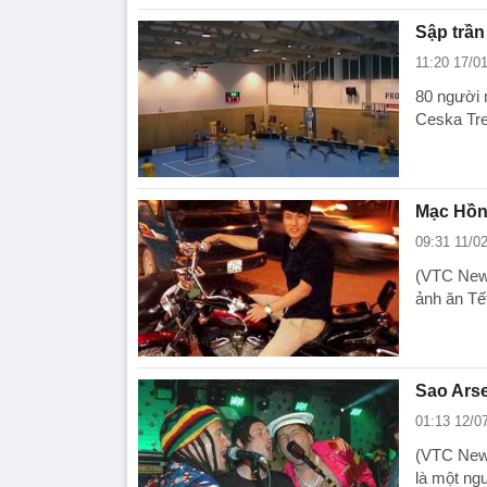
Sập trần
11:20 17/0
80 người 
Ceska Tre
Mạc Hồng
09:31 11/0
(VTC News
ảnh ăn Tế
Sao Arsen
01:13 12/0
(VTC News
là một ng