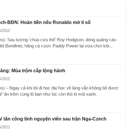
ch-BĐN: Hoàn tiền nếu Ronaldo mở tỉ số
6/2012
)- Sau tượng 'chúa cứu thế' Roy Hodgson, dòng quảng cáo
lót Bendtner, hãng cá cược Paddy Power lại vừa chơi trội...
làng: Mùa trộm cắp lộng hành
6/2012
) – Ngay cả khi tôi đi học đại học về làng vẫn không bỏ được
ui” ăn trộm cùng lũ bạn như lúc còn thò lò mũi xanh.
 tấn công tình nguyện viên sau trận Nga-Czech
6/2012