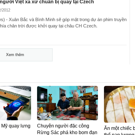
người Việt xa xứ chuẩn bị quay tại Czech
2/2012
) - Xuân Bắc và Bình Minh sẽ góp mặt trong dự án phim truyền
phía chân trời được khởi quay tại châu CH Czech.
Xem thêm
rẻ Mỹ quay lưng
Chuyện người đặc công
Ăn một chiếc 
Rừng Sác phá kho bom đạn
thể nạp lượng