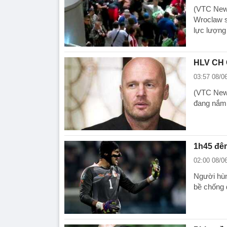
(VTC News
Wroclaw s
lực lượng
HLV CH 
03:57 08/0
(VTC News
đang nắm t
1h45 đêm
02:00 08/0
Người hùn
bề chống 