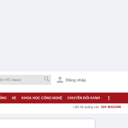
Đăng nhập
ỐNG
XE
KHOA HỌC CÔNG NGHỆ
CHUYỂN ĐỔI XANH
Liên hệ quảng cáo:
024 36321588