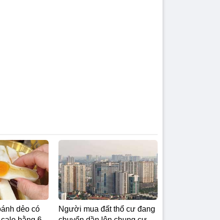
bánh dẻo có
Người mua đất thổ cư đang
 calo bằng 6
chuyển dần lên chung cư