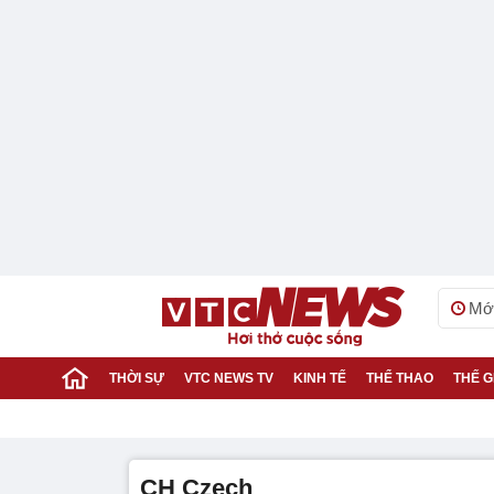
Mới
THỜI SỰ
VTC NEWS TV
KINH TẾ
THỂ THAO
THẾ G
CH Czech