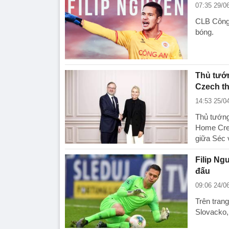
07:35 29/0
CLB Công 
bóng.
Thủ tướn
Czech t
14:53 25/0
Thủ tướng
Home Cred
giữa Séc 
Filip Ng
đấu
09:06 24/0
Trên tran
Slovacko,