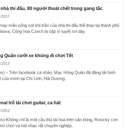
 nhà thi đấu, 80 người thoát chết trong gang tấc
1/2017
may mắn sống sót khi trần của nhà thi đấu thể thao tại thành phố
bova, Cộng hòa Czech bị sập vì tuyết rơi dày.
 Quân cưỡi xe khủng đi chơi Tết
2/2013
) – Trên facebook cá nhân, Mạc Hông Quân đã đăng tải hình
t của mình tại Chí Linh, Hải Dương.
al trổ tài chơi guitar, ca hát
7/2012
)-Không chỉ là một cầu thủ tài hoa trên sân bóng, Rosicky còn
ười chơi và hát nhạc rất chuyên nghiệp.