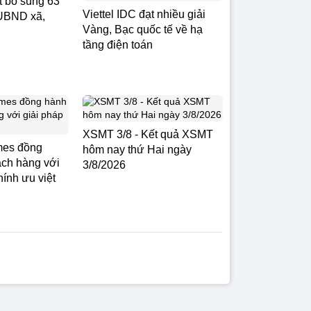
t bổ sung 63
Viettel IDC đạt nhiều giải
h UBND xã,
Vàng, Bạc quốc tế về hạ
tầng điện toán
XSMT 3/8 - Kết quả XSMT
mes đồng
hôm nay thứ Hai ngày
ch hàng với
3/8/2026
hính ưu việt