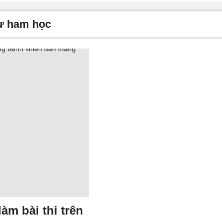
hư ham học
àm bài thi trên