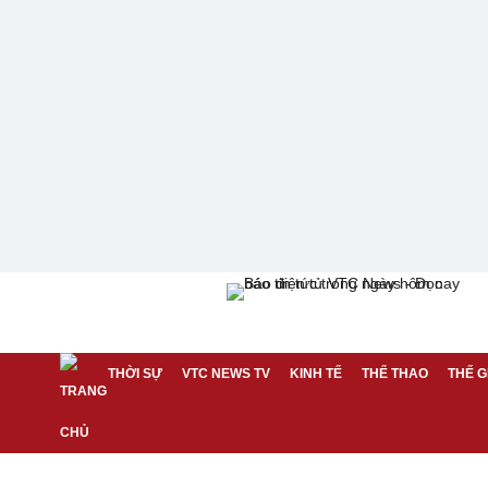
THỜI SỰ
VTC NEWS TV
KINH TẾ
THỂ THAO
THẾ G