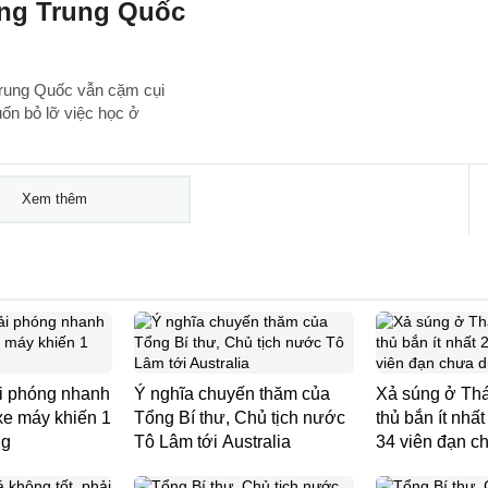
ng Trung Quốc
 Trung Quốc vẫn cặm cụi
uốn bỏ lỡ việc học ở
Xem thêm
ải phóng nhanh
Ý nghĩa chuyến thăm của
Xả súng ở Thá
xe máy khiến 1
Tổng Bí thư, Chủ tịch nước
thủ bắn ít nhất
ng
Tô Lâm tới Australia
34 viên đạn c