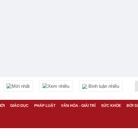
Mới nhất
Xem nhiều
Bình luận nhiều
IỚI
GIÁO DỤC
PHÁP LUẬT
VĂN HÓA - GIẢI TRÍ
SỨC KHỎE
ĐỜI S