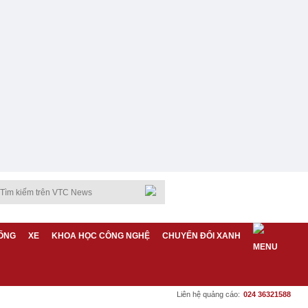
ỐNG
XE
KHOA HỌC CÔNG NGHỆ
CHUYỂN ĐỔI XANH
Liên hệ quảng cáo:
024 36321588