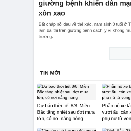
giường bệnh khiến dân mạ
xôn xao
Bất chấp nỗi đau về thể xác, nam sinh 9 tuổi ở
làm bài thi trên giường bệnh cách ly vì không m
trường.
TIN MỚI
Dự báo thời tiết 8/8: Miền
Phẫn nộ xe t
Bắc tăng nhiệt sau đợt mưa
vượt ẩu, cán 
lớn, có nơi nắng nóng
phụ nữ tử vo