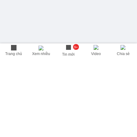
9+
Trang chủ
Xem nhiều
Video
Chia sẻ
Tin mới