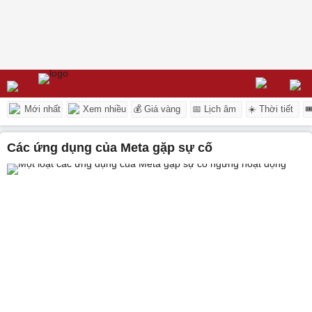
Mới nhất
Xem nhiều
💰 Giá vàng
📅 Lịch âm
☀️ Thời tiết

các ứng dụng của Meta gặp sự cố