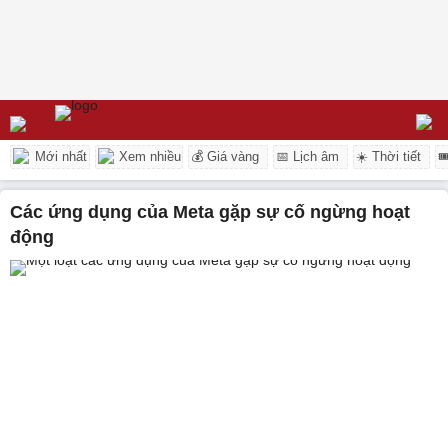
Mới nhất
Xem nhiều
💰 Giá vàng
📅 Lịch âm
☀️ Thời tiết

các ứng dụng của Meta gặp sự cố ngừng hoạt
động