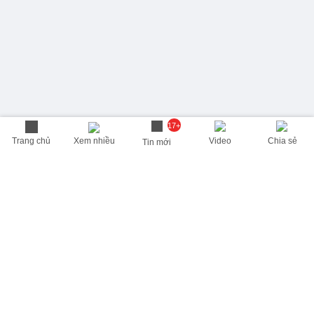
17+
Trang chủ
Xem nhiều
Video
Chia sẻ
Tin mới