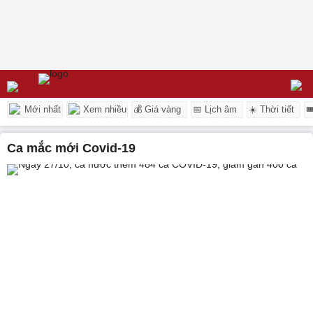
Mới nhất
Xem nhiều
💰 Giá vàng
📅 Lịch âm
☀️ Thời tiết

ca mắc mới Covid-19