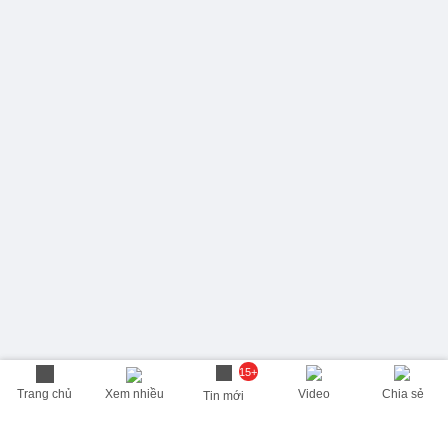
15+
Trang chủ
Xem nhiều
Video
Chia sẻ
Tin mới