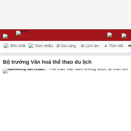
Mới nhất
Xem nhiều
💰 Giá vàng
📅 Lịch âm
☀️ Thời tiết

Bộ trưởng Văn hoá thể thao du lịch