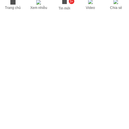
3+
Trang chủ
Xem nhiều
Video
Chia sẻ
Tin mới
THÔNG TIN HỮU ÍCH
Cập nhật nhanh các thông tin được quan tâm mỗi ngày
Lịch âm hôm nay
Dự báo thời tiết hôm nay