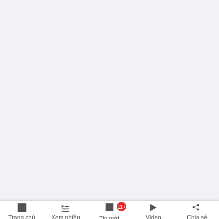
11+
Trang chủ
Xem nhiều
Video
Chia sẻ
Tin mới