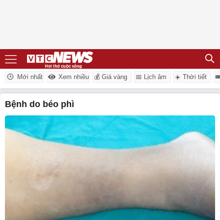
Mới nhất
Xem nhiều
💰 Giá vàng
📅 Lịch âm
☀️ Thời tiết

bệnh do béo phì