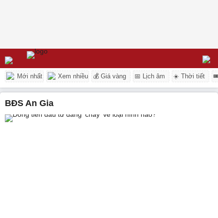
Mới nhất
Xem nhiều
💰 Giá vàng
📅 Lịch âm
☀️ Thời tiết

BĐS An Gia