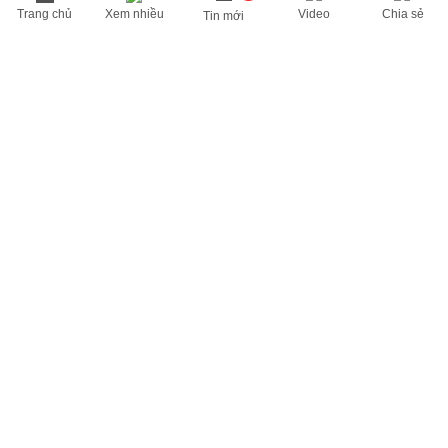
Trang chủ
Xem nhiều
Video
Chia sẻ
Tin mới
THÔNG TIN HỮU ÍCH
Cập nhật nhanh các thông tin được quan tâm mỗi ngày
Lịch âm hôm nay
Dự báo thời tiết hôm nay