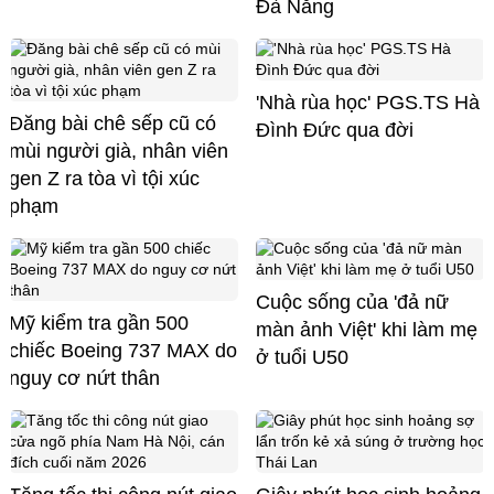
Đà Nẵng
'Nhà rùa học' PGS.TS Hà
Đăng bài chê sếp cũ có
Đình Đức qua đời
mùi người già, nhân viên
gen Z ra tòa vì tội xúc
phạm
Cuộc sống của 'đả nữ
Mỹ kiểm tra gần 500
màn ảnh Việt' khi làm mẹ
chiếc Boeing 737 MAX do
ở tuổi U50
nguy cơ nứt thân