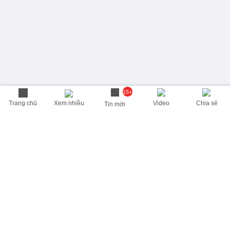
15+
Trang chủ
Xem nhiều
Video
Chia sẻ
Tin mới