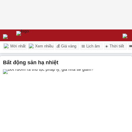
Mới nhất
Xem nhiều
💰 Giá vàng
📅 Lịch âm
☀️ Thời tiết

bất động sản hạ nhiệt