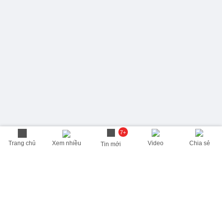
7+
Trang chủ
Xem nhiều
Video
Chia sẻ
Tin mới