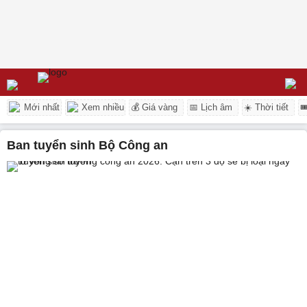
Mới nhất
Xem nhiều
💰 Giá vàng
📅 Lịch âm
☀️ Thời tiết

ban tuyển sinh Bộ Công an