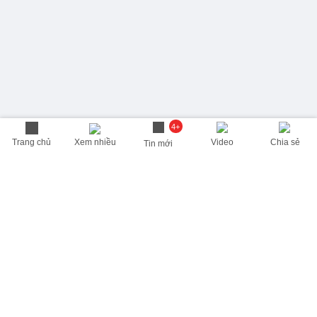
4+
Trang chủ
Xem nhiều
Video
Chia sẻ
Tin mới