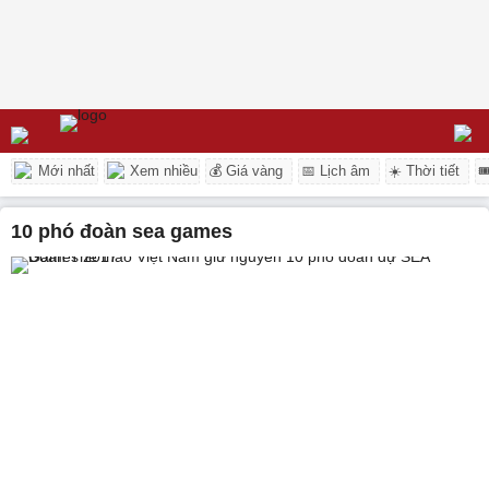
Mới nhất
Xem nhiều
💰 Giá vàng
📅 Lịch âm
☀️ Thời tiết

10 phó đoàn sea games